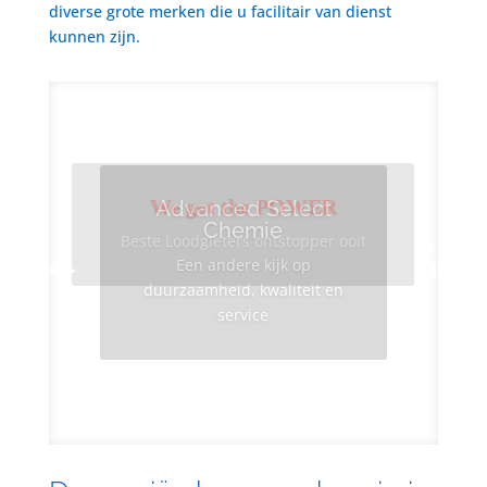
diverse grote merken die u facilitair van dienst
kunnen zijn.
We got the POWER
Advanced Select
Chemie
Beste Loodgieters ontstopper ooit
Een andere kijk op
duurzaamheid, kwaliteit en
service
Info