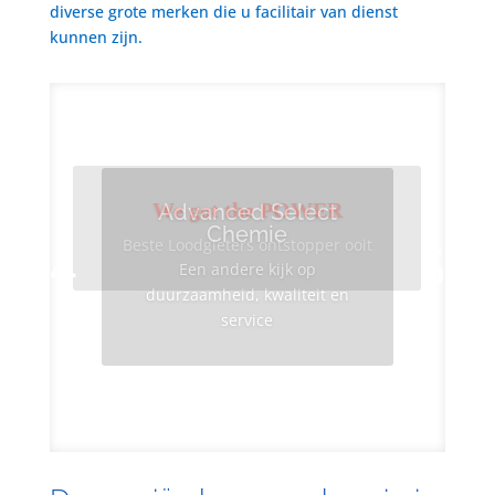
diverse grote merken die u facilitair van dienst
kunnen zijn.
We got the POWER
Advanced Select
Chemie
Beste Loodgieters ontstopper ooit
Een andere kijk op
duurzaamheid, kwaliteit en
service
Info