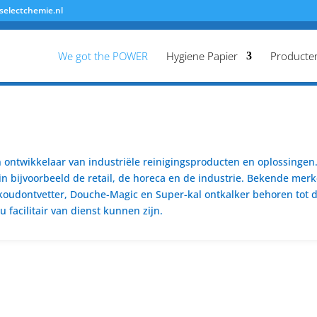
selectchemie.nl
We got the POWER
Hygiene Papier
Producte
ontwikkelaar van industriële reinigingsproducten en oplossingen. 
n bijvoorbeeld de retail, de horeca en de industrie. Bekende merk
koudontvetter, Douche-Magic en Super-kal ontkalker behoren tot de
 facilitair van dienst kunnen zijn.