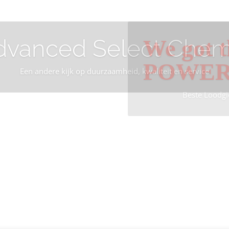
dvanced Select Chem
We got t
POWE
Een andere kijk op duurzaamheid, kwaliteit en service
Beste Loodgi
Info