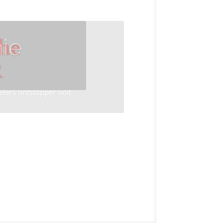
ie
he
R
eters ontstopper ooit