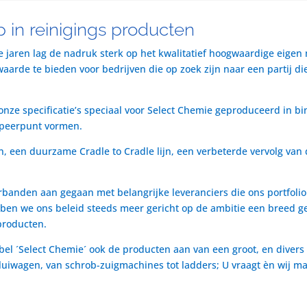
 in reinigings producten
te jaren lag de nadruk sterk op het kwalitatief hoogwaardige eigen
rde te bieden voor bedrijven die op zoek zijn naar een partij die 
nze specificatie’s speciaal voor Select Chemie geproduceerd in bi
speerpunt vormen.
n, een duurzame Cradle to Cradle lijn, een verbeterde vervolg van 
rbanden aan gegaan met belangrijke leveranciers die ons portfol
ben we ons beleid steeds meer gericht op de ambitie een breed ge
producten.
bel ´Select Chemie´ ook de producten aan van een groot, en divers
t luiwagen, van schrob-zuigmachines tot ladders; U vraagt èn wij m