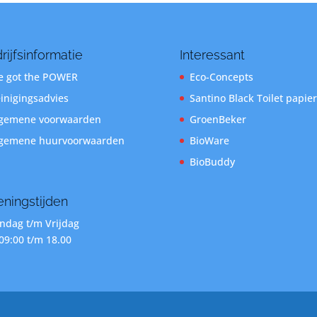
rijfsinformatie
Interessant
 got the POWER
Eco-Concepts
inigingsadvies
Santino Black Toilet papier
gemene voorwaarden
GroenBeker
gemene huurvoorwaarden
BioWare
BioBuddy
ningstijden
dag t/m Vrijdag
09:00 t/m 18.00