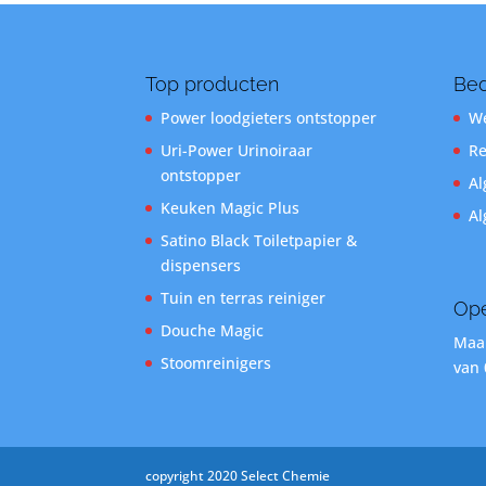
Top producten
Bed
Power loodgieters ontstopper
We
Uri-Power Urinoiraar
Re
ontstopper
Al
Keuken Magic Plus
Al
Satino Black Toiletpapier &
dispensers
Tuin en terras reiniger
Ope
Douche Magic
Maan
Stoomreinigers
van 
copyright 2020 Select Chemie