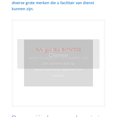
diverse grote merken die u facilitair van dienst
kunnen zijn.
We got the POWER
Advanced Select
Chemie
Beste Loodgieters ontstopper ooit
Een andere kijk op
duurzaamheid, kwaliteit en
service
Info