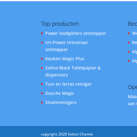
Top producten
Bed
Power loodgieters ontstopper
We
Uri-Power Urinoiraar
Re
ontstopper
Al
Keuken Magic Plus
Al
Satino Black Toiletpapier &
dispensers
Tuin en terras reiniger
Ope
Douche Magic
Maan
Stoomreinigers
van 
copyright 2020 Select Chemie