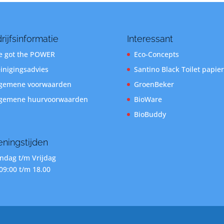
rijfsinformatie
Interessant
 got the POWER
Eco-Concepts
inigingsadvies
Santino Black Toilet papier
gemene voorwaarden
GroenBeker
gemene huurvoorwaarden
BioWare
BioBuddy
ningstijden
dag t/m Vrijdag
09:00 t/m 18.00