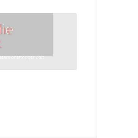
ie
he
R
eters ontstopper ooit