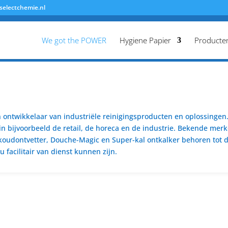
selectchemie.nl
We got the POWER
Hygiene Papier
Producte
ontwikkelaar van industriële reinigingsproducten en oplossingen. 
n bijvoorbeeld de retail, de horeca en de industrie. Bekende merk
koudontvetter, Douche-Magic en Super-kal ontkalker behoren tot de
 facilitair van dienst kunnen zijn.