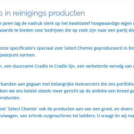
 in reinigings producten
te jaren lag de nadruk sterk op het kwalitatief hoogwaardige eigen
rde te bieden voor bedrijven die op zoek zijn naar een partij die 
nze specificatie’s speciaal voor Select Chemie geproduceerd in bi
speerpunt vormen.
n, een duurzame Cradle to Cradle lijn, een verbeterde vervolg van 
rbanden aan gegaan met belangrijke leveranciers die ons portfol
ben we ons beleid steeds meer gericht op de ambitie een breed ge
producten.
bel ´Select Chemie´ ook de producten aan van een groot, en divers
t luiwagen, van schrob-zuigmachines tot ladders; U vraagt èn wij m