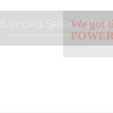
dvanced Select Chem
We got t
POWE
Een andere kijk op duurzaamheid, kwaliteit en service
Beste Loodgi
Info