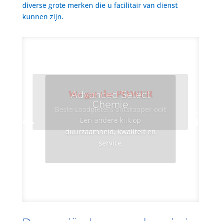
diverse grote merken die u facilitair van dienst
kunnen zijn.
We got the POWER
Advanced Select
Chemie
Beste Loodgieters ontstopper ooit
Een andere kijk op
duurzaamheid, kwaliteit en
service
Info