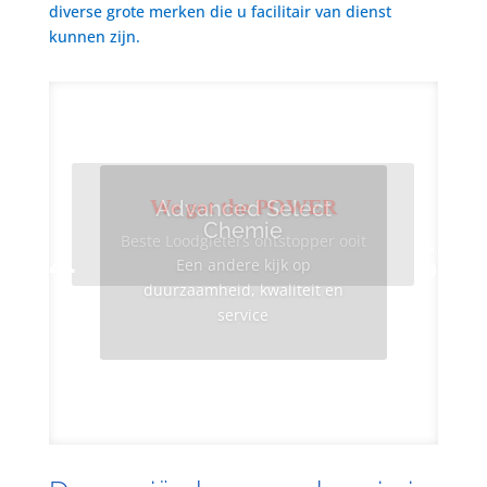
diverse grote merken die u facilitair van dienst
kunnen zijn.
We got the POWER
Advanced Select
Chemie
Beste Loodgieters ontstopper ooit
Een andere kijk op
duurzaamheid, kwaliteit en
service
Info