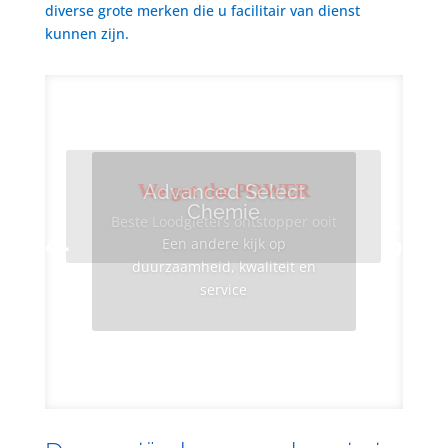
diverse grote merken die u facilitair van dienst
kunnen zijn.
We got the POWER
Advanced Select
Chemie
Beste Loodgieters ontstopper ooit
Een andere kijk op
duurzaamheid, kwaliteit en
service
Info