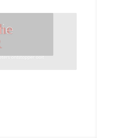
ie
he
R
eters ontstopper ooit