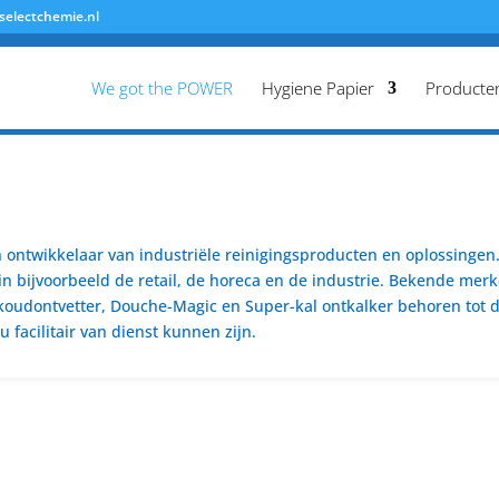
selectchemie.nl
We got the POWER
Hygiene Papier
Producte
ontwikkelaar van industriële reinigingsproducten en oplossingen. 
n bijvoorbeeld de retail, de horeca en de industrie. Bekende merk
koudontvetter, Douche-Magic en Super-kal ontkalker behoren tot de
 facilitair van dienst kunnen zijn.