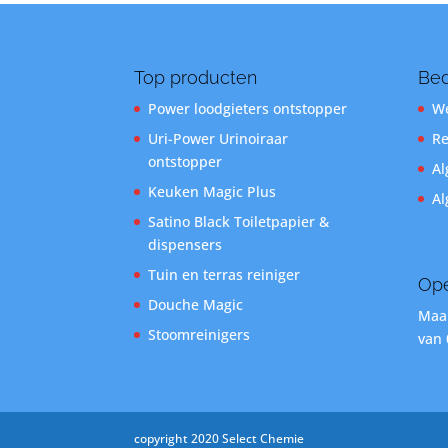
Top producten
Bed
Power loodgieters ontstopper
We
Uri-Power Urinoiraar
Re
ontstopper
Al
Keuken Magic Plus
Al
Satino Black Toiletpapier &
dispensers
Tuin en terras reiniger
Ope
Douche Magic
Maan
Stoomreinigers
van 
copyright 2020 Select Chemie