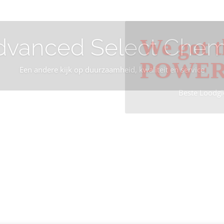
dvanced Select Chem
We got t
POWE
Een andere kijk op duurzaamheid, kwaliteit en service
Beste Loodgi
Info