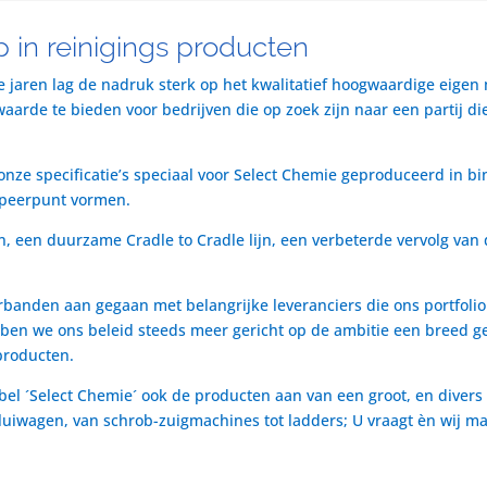
 in reinigings producten
te jaren lag de nadruk sterk op het kwalitatief hoogwaardige eigen
rde te bieden voor bedrijven die op zoek zijn naar een partij die 
nze specificatie’s speciaal voor Select Chemie geproduceerd in bi
speerpunt vormen.
n, een duurzame Cradle to Cradle lijn, een verbeterde vervolg van 
rbanden aan gegaan met belangrijke leveranciers die ons portfol
ben we ons beleid steeds meer gericht op de ambitie een breed ge
producten.
bel ´Select Chemie´ ook de producten aan van een groot, en divers
t luiwagen, van schrob-zuigmachines tot ladders; U vraagt èn wij m