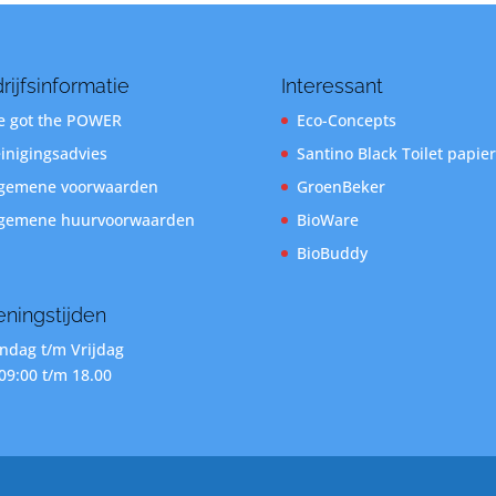
rijfsinformatie
Interessant
 got the POWER
Eco-Concepts
inigingsadvies
Santino Black Toilet papier
gemene voorwaarden
GroenBeker
gemene huurvoorwaarden
BioWare
BioBuddy
ningstijden
dag t/m Vrijdag
09:00 t/m 18.00