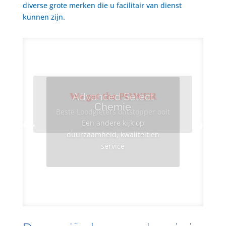
diverse grote merken die u facilitair van dienst
kunnen zijn.
We got the POWER
Advanced Select
Chemie
Beste Loodgieters ontstopper ooit
Een andere kijk op
duurzaamheid, kwaliteit en
service
Info