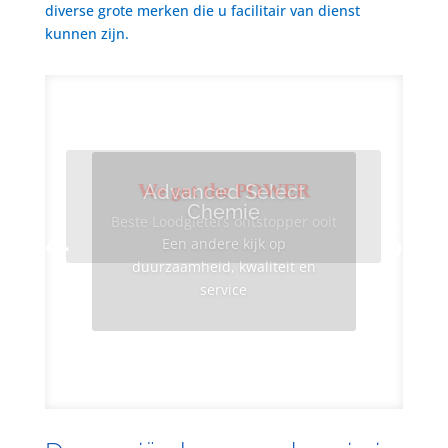
diverse grote merken die u facilitair van dienst
kunnen zijn.
We got the POWER
Advanced Select
Chemie
Beste Loodgieters ontstopper ooit
Een andere kijk op
duurzaamheid, kwaliteit en
service
Info