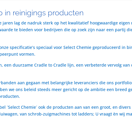
 in reinigings producten
te jaren lag de nadruk sterk op het kwalitatief hoogwaardige eigen
rde te bieden voor bedrijven die op zoek zijn naar een partij die 
nze specificatie’s speciaal voor Select Chemie geproduceerd in bi
speerpunt vormen.
n, een duurzame Cradle to Cradle lijn, een verbeterde vervolg van 
rbanden aan gegaan met belangrijke leveranciers die ons portfol
ben we ons beleid steeds meer gericht op de ambitie een breed ge
producten.
bel ´Select Chemie´ ook de producten aan van een groot, en divers
t luiwagen, van schrob-zuigmachines tot ladders; U vraagt èn wij m