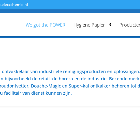
selectchemie.nl
We got the POWER
Hygiene Papier
Producte
ontwikkelaar van industriële reinigingsproducten en oplossingen. 
n bijvoorbeeld de retail, de horeca en de industrie. Bekende merk
koudontvetter, Douche-Magic en Super-kal ontkalker behoren tot de
 facilitair van dienst kunnen zijn.