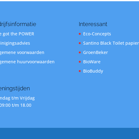
rijfsinformatie
Interessant
 got the POWER
Eco-Concepts
inigingsadvies
Santino Black Toilet papier
gemene voorwaarden
GroenBeker
gemene huurvoorwaarden
BioWare
BioBuddy
ningstijden
dag t/m Vrijdag
09:00 t/m 18.00