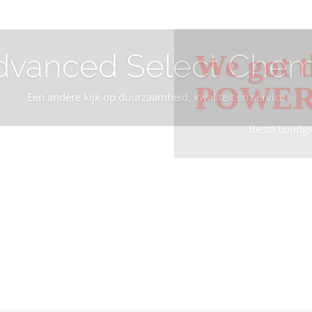
dvanced Select Chem
We got t
POWE
Een andere kijk op duurzaamheid, kwaliteit en service
Beste Loodgi
Info