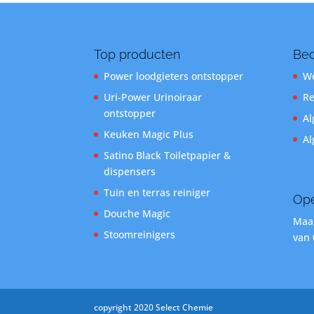
Top producten
Bed
Power loodgieters ontstopper
We
Uri-Power Urinoiraar
Re
ontstopper
Al
Keuken Magic Plus
Al
Satino Black Toiletpapier &
dispensers
Tuin en terras reiniger
Ope
Douche Magic
Maan
Stoomreinigers
van 
copyright 2020 Select Chemie