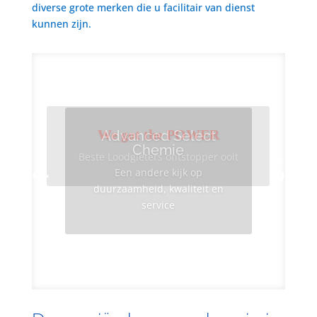
diverse grote merken die u facilitair van dienst
kunnen zijn.
We got the POWER
Advanced Select
Chemie
Beste Loodgieters ontstopper ooit
Een andere kijk op
duurzaamheid, kwaliteit en
service
Info