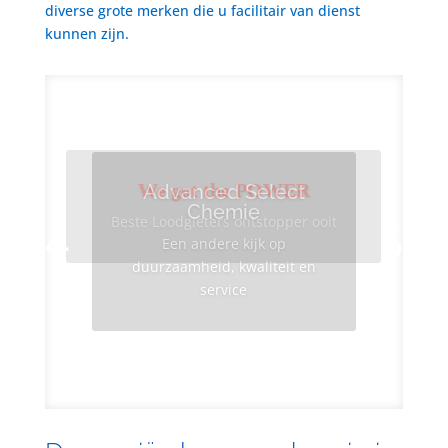
diverse grote merken die u facilitair van dienst
kunnen zijn.
We got the POWER
Advanced Select
Chemie
Beste Loodgieters ontstopper ooit
Een andere kijk op
duurzaamheid, kwaliteit en
service
Info