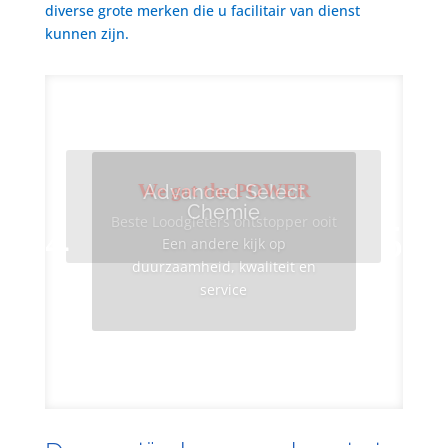
diverse grote merken die u facilitair van dienst
kunnen zijn.
We got the POWER
Advanced Select
Chemie
Beste Loodgieters ontstopper ooit
Een andere kijk op
duurzaamheid, kwaliteit en
service
Info