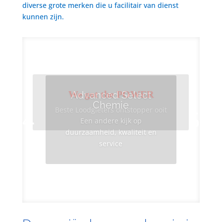
diverse grote merken die u facilitair van dienst
kunnen zijn.
We got the POWER
Advanced Select
Chemie
Beste Loodgieters ontstopper ooit
Een andere kijk op
duurzaamheid, kwaliteit en
service
Info