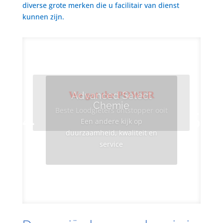
diverse grote merken die u facilitair van dienst
kunnen zijn.
We got the POWER
Advanced Select
Chemie
Beste Loodgieters ontstopper ooit
Een andere kijk op
duurzaamheid, kwaliteit en
service
Info