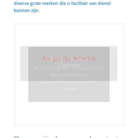
diverse grote merken die u facilitair van dienst
kunnen zijn.
We got the POWER
Advanced Select
Chemie
Beste Loodgieters ontstopper ooit
Een andere kijk op
duurzaamheid, kwaliteit en
service
Info