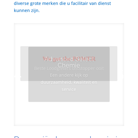
diverse grote merken die u facilitair van dienst
kunnen zijn.
We got the POWER
Advanced Select
Chemie
Beste Loodgieters ontstopper ooit
Een andere kijk op
duurzaamheid, kwaliteit en
service
Info