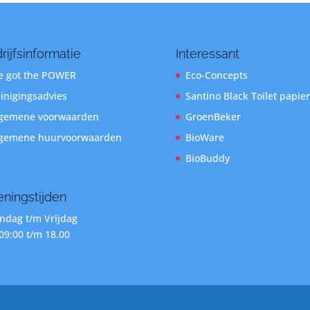
rijfsinformatie
Interessant
 got the POWER
Eco-Concepts
inigingsadvies
Santino Black Toilet papier
gemene voorwaarden
GroenBeker
gemene huurvoorwaarden
BioWare
BioBuddy
ningstijden
dag t/m Vrijdag
09:00 t/m 18.00