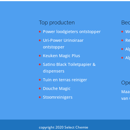
Top producten
Bed
Power loodgieters ontstopper
We
Uri-Power Urinoiraar
Re
ontstopper
Al
Keuken Magic Plus
Al
Satino Black Toiletpapier &
dispensers
Tuin en terras reiniger
Ope
Douche Magic
Maan
Stoomreinigers
van 
copyright 2020 Select Chemie