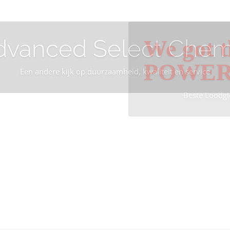
dvanced Select Chem
We got t
POWE
Een andere kijk op duurzaamheid, kwaliteit en service
Beste Loodgi
Info