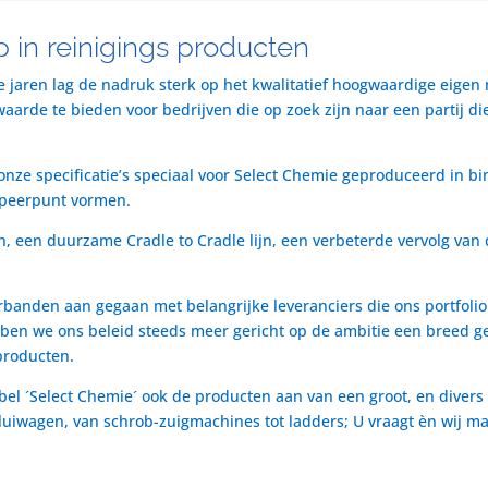
 in reinigings producten
te jaren lag de nadruk sterk op het kwalitatief hoogwaardige eigen
rde te bieden voor bedrijven die op zoek zijn naar een partij die 
nze specificatie’s speciaal voor Select Chemie geproduceerd in bi
speerpunt vormen.
n, een duurzame Cradle to Cradle lijn, een verbeterde vervolg van 
rbanden aan gegaan met belangrijke leveranciers die ons portfol
ben we ons beleid steeds meer gericht op de ambitie een breed ge
producten.
bel ´Select Chemie´ ook de producten aan van een groot, en divers
t luiwagen, van schrob-zuigmachines tot ladders; U vraagt èn wij m