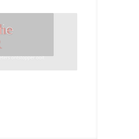
ie
he
R
eters ontstopper ooit