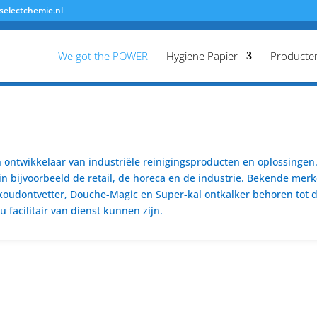
selectchemie.nl
We got the POWER
Hygiene Papier
Producte
ontwikkelaar van industriële reinigingsproducten en oplossingen. 
n bijvoorbeeld de retail, de horeca en de industrie. Bekende merk
koudontvetter, Douche-Magic en Super-kal ontkalker behoren tot de
 facilitair van dienst kunnen zijn.