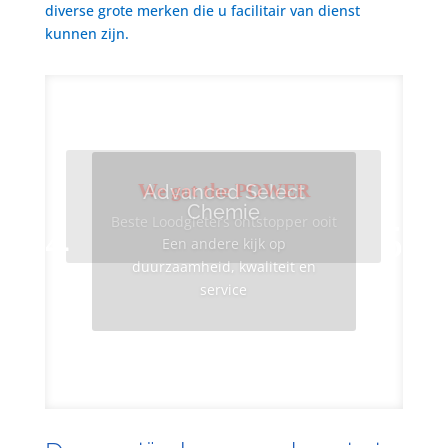
diverse grote merken die u facilitair van dienst
kunnen zijn.
We got the POWER
Advanced Select
Chemie
Beste Loodgieters ontstopper ooit
Een andere kijk op
duurzaamheid, kwaliteit en
service
Info