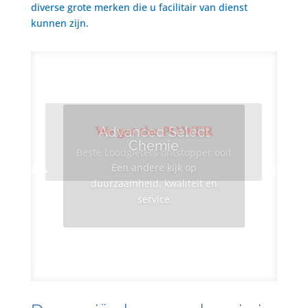
diverse grote merken die u facilitair van dienst
kunnen zijn.
We got the POWER
Advanced Select
Chemie
Beste Loodgieters ontstopper ooit
Een andere kijk op
duurzaamheid, kwaliteit en
service
Info