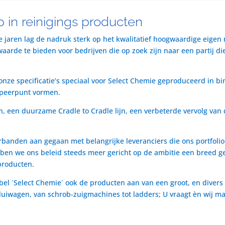
 in reinigings producten
te jaren lag de nadruk sterk op het kwalitatief hoogwaardige eigen
rde te bieden voor bedrijven die op zoek zijn naar een partij die 
nze specificatie’s speciaal voor Select Chemie geproduceerd in bi
speerpunt vormen.
n, een duurzame Cradle to Cradle lijn, een verbeterde vervolg van 
rbanden aan gegaan met belangrijke leveranciers die ons portfol
ben we ons beleid steeds meer gericht op de ambitie een breed ge
producten.
bel ´Select Chemie´ ook de producten aan van een groot, en divers
t luiwagen, van schrob-zuigmachines tot ladders; U vraagt èn wij m