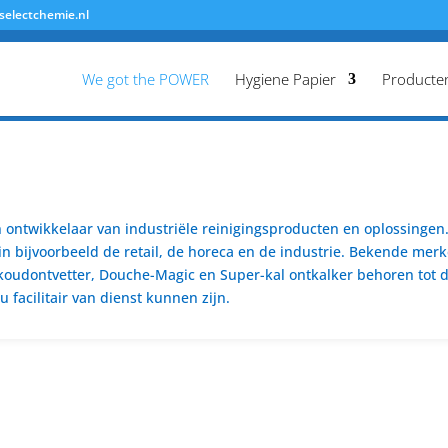
selectchemie.nl
We got the POWER
Hygiene Papier
Producte
ontwikkelaar van industriële reinigingsproducten en oplossingen. 
n bijvoorbeeld de retail, de horeca en de industrie. Bekende merk
koudontvetter, Douche-Magic en Super-kal ontkalker behoren tot de
 facilitair van dienst kunnen zijn.