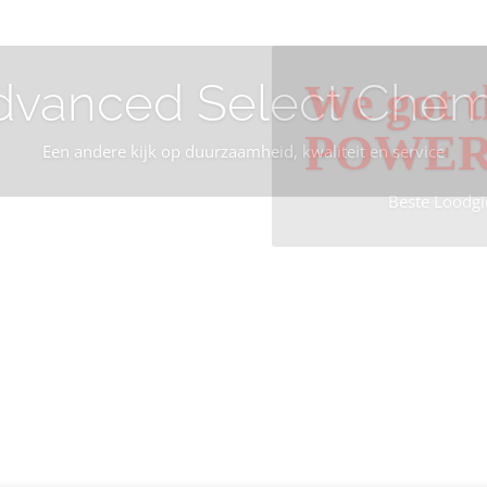
dvanced Select Chem
We got t
POWE
Een andere kijk op duurzaamheid, kwaliteit en service
Beste Loodgi
Info