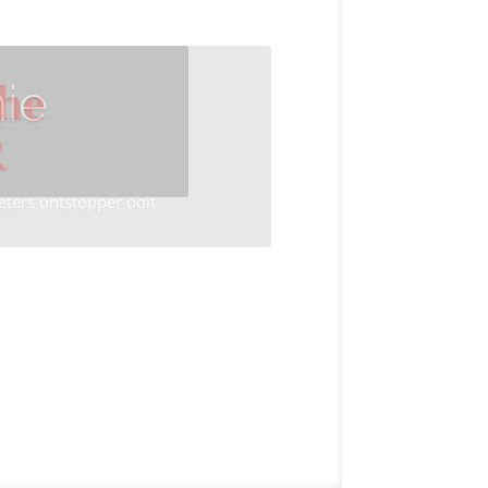
ie
he
R
eters ontstopper ooit