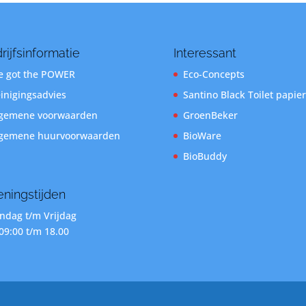
rijfsinformatie
Interessant
 got the POWER
Eco-Concepts
inigingsadvies
Santino Black Toilet papier
gemene voorwaarden
GroenBeker
gemene huurvoorwaarden
BioWare
BioBuddy
ningstijden
dag t/m Vrijdag
09:00 t/m 18.00