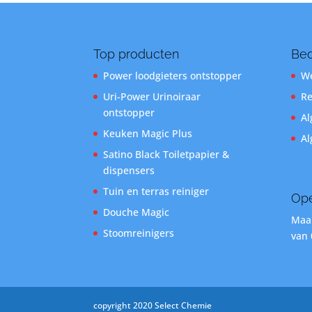
Top producten
Bed
Power loodgieters ontstopper
We
Uri-Power Urinoiraar
Re
ontstopper
Al
Keuken Magic Plus
Al
Satino Black Toiletpapier &
dispensers
Tuin en terras reiniger
Ope
Douche Magic
Maan
Stoomreinigers
van 
copyright 2020 Select Chemie