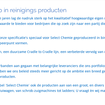
 in reinigings producten
te jaren lag de nadruk sterk op het kwalitatief hoogwaardige eigen
rde te bieden voor bedrijven die op zoek zijn naar een partij die 
nze specificatie’s speciaal voor Select Chemie geproduceerd in bi
speerpunt vormen.
n, een duurzame Cradle to Cradle lijn, een verbeterde vervolg van 
rbanden aan gegaan met belangrijke leveranciers die ons portfol
ben we ons beleid steeds meer gericht op de ambitie een breed ge
producten.
bel ´Select Chemie´ ook de producten aan van een groot, en divers
t luiwagen, van schrob-zuigmachines tot ladders; U vraagt èn wij m