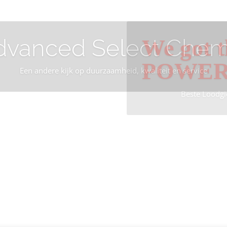
dvanced Select Chem
We got t
POWE
Een andere kijk op duurzaamheid, kwaliteit en service
Beste Loodgi
Info