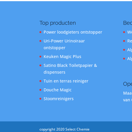
Top producten
Bed
Power loodgieters ontstopper
We
Uri-Power Urinoiraar
Re
ontstopper
Al
Keuken Magic Plus
Al
Satino Black Toiletpapier &
dispensers
Tuin en terras reiniger
Ope
Douche Magic
Maan
Stoomreinigers
van 
copyright 2020 Select Chemie