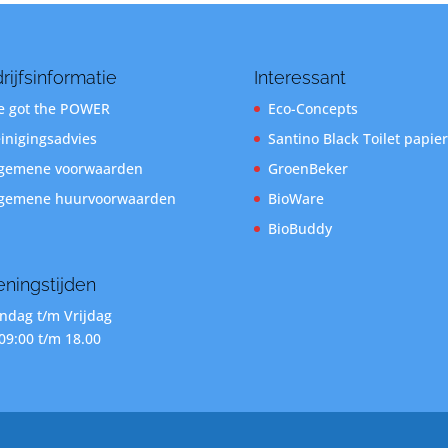
rijfsinformatie
Interessant
 got the POWER
Eco-Concepts
inigingsadvies
Santino Black Toilet papier
gemene voorwaarden
GroenBeker
gemene huurvoorwaarden
BioWare
BioBuddy
ningstijden
dag t/m Vrijdag
09:00 t/m 18.00