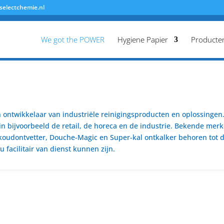
selectchemie.nl
We got the POWER
Hygiene Papier
Producte
ontwikkelaar van industriële reinigingsproducten en oplossingen. 
n bijvoorbeeld de retail, de horeca en de industrie. Bekende merk
koudontvetter, Douche-Magic en Super-kal ontkalker behoren tot de
 facilitair van dienst kunnen zijn.