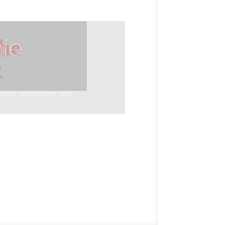
ie
he
R
eters ontstopper ooit