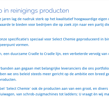
 in reinigings producten
te jaren lag de nadruk sterk op het kwalitatief hoogwaardige eigen
rde te bieden voor bedrijven die op zoek zijn naar een partij die 
nze specificatie’s speciaal voor Select Chemie geproduceerd in bi
speerpunt vormen.
n, een duurzame Cradle to Cradle lijn, een verbeterde vervolg van 
rbanden aan gegaan met belangrijke leveranciers die ons portfol
ben we ons beleid steeds meer gericht op de ambitie een breed ge
producten.
bel ´Select Chemie´ ook de producten aan van een groot, en divers
t luiwagen, van schrob-zuigmachines tot ladders; U vraagt èn wij m