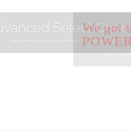
dvanced Select Chem
We got t
POWE
Een andere kijk op duurzaamheid, kwaliteit en service
Beste Loodgi
Info