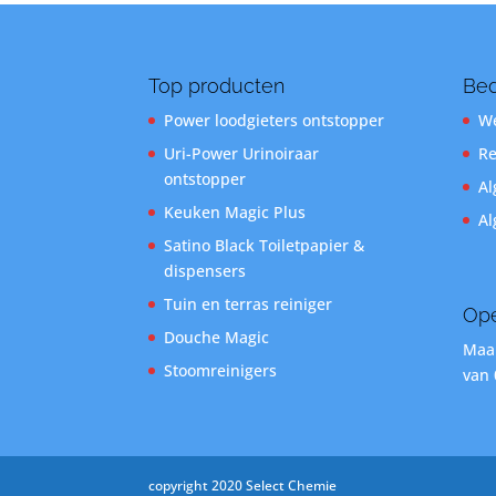
Top producten
Bed
Power loodgieters ontstopper
We
Uri-Power Urinoiraar
Re
ontstopper
Al
Keuken Magic Plus
Al
Satino Black Toiletpapier &
dispensers
Tuin en terras reiniger
Ope
Douche Magic
Maan
Stoomreinigers
van 
copyright 2020 Select Chemie