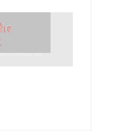
ie
he
R
eters ontstopper ooit