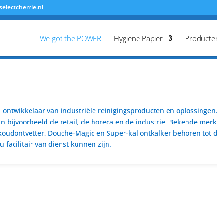
selectchemie.nl
We got the POWER
Hygiene Papier
Producte
ontwikkelaar van industriële reinigingsproducten en oplossingen. 
n bijvoorbeeld de retail, de horeca en de industrie. Bekende merk
koudontvetter, Douche-Magic en Super-kal ontkalker behoren tot de
 facilitair van dienst kunnen zijn.