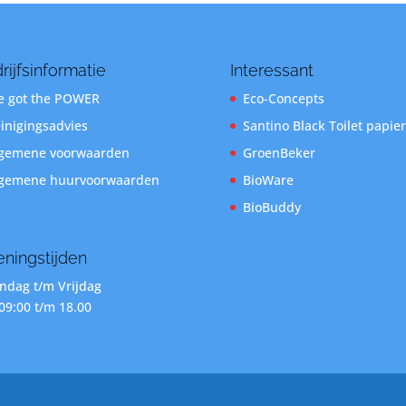
rijfsinformatie
Interessant
 got the POWER
Eco-Concepts
inigingsadvies
Santino Black Toilet papier
gemene voorwaarden
GroenBeker
gemene huurvoorwaarden
BioWare
BioBuddy
ningstijden
dag t/m Vrijdag
09:00 t/m 18.00