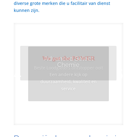
diverse grote merken die u facilitair van dienst
kunnen zijn.
We got the POWER
Advanced Select
Chemie
Beste Loodgieters ontstopper ooit
Een andere kijk op
duurzaamheid, kwaliteit en
service
Info