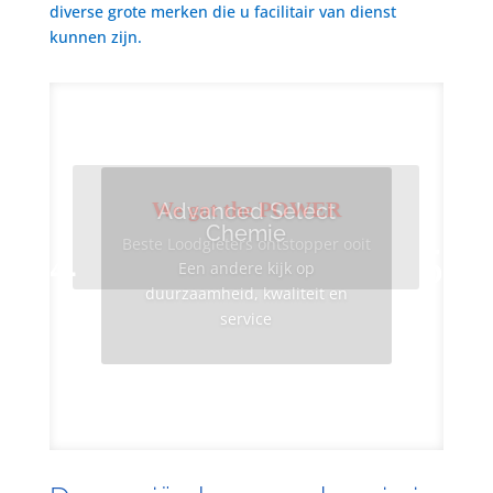
diverse grote merken die u facilitair van dienst
kunnen zijn.
We got the POWER
Advanced Select
Chemie
Beste Loodgieters ontstopper ooit
Een andere kijk op
duurzaamheid, kwaliteit en
service
Info