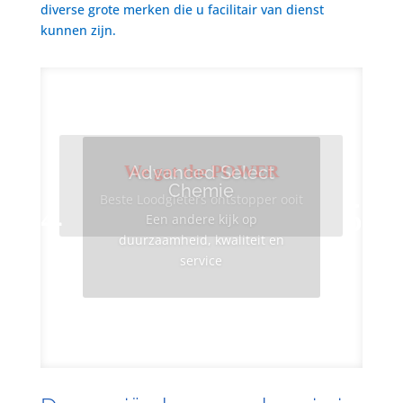
diverse grote merken die u facilitair van dienst
kunnen zijn.
We got the POWER
Advanced Select
Chemie
Beste Loodgieters ontstopper ooit
Een andere kijk op
duurzaamheid, kwaliteit en
service
Info