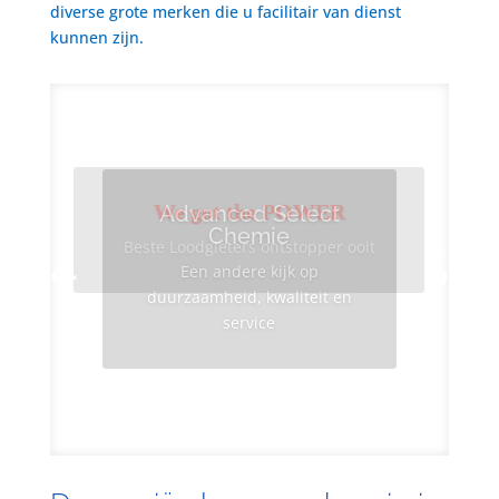
diverse grote merken die u facilitair van dienst
kunnen zijn.
We got the POWER
Advanced Select
Chemie
Beste Loodgieters ontstopper ooit
Een andere kijk op
duurzaamheid, kwaliteit en
service
Info