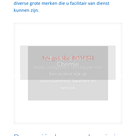
diverse grote merken die u facilitair van dienst
kunnen zijn.
We got the POWER
Advanced Select
Chemie
Beste Loodgieters ontstopper ooit
Een andere kijk op
duurzaamheid, kwaliteit en
service
Info