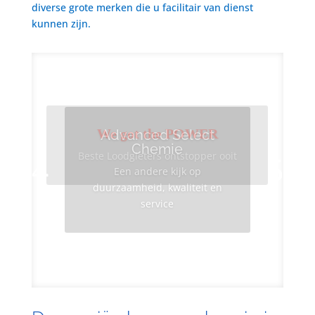
diverse grote merken die u facilitair van dienst
kunnen zijn.
We got the POWER
Advanced Select
Chemie
Beste Loodgieters ontstopper ooit
Een andere kijk op
duurzaamheid, kwaliteit en
service
Info