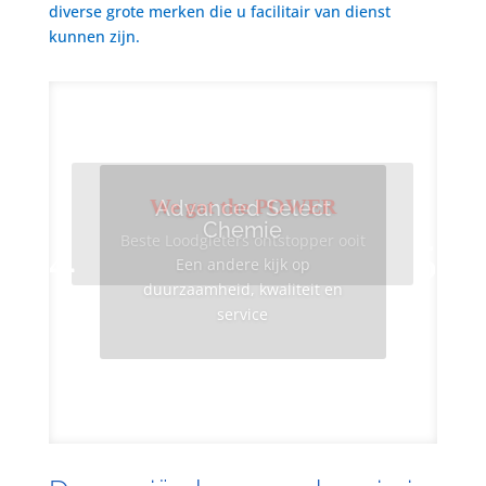
diverse grote merken die u facilitair van dienst
kunnen zijn.
We got the POWER
Advanced Select
Chemie
Beste Loodgieters ontstopper ooit
Een andere kijk op
duurzaamheid, kwaliteit en
service
Info