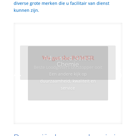
diverse grote merken die u facilitair van dienst
kunnen zijn.
We got the POWER
Advanced Select
Chemie
Beste Loodgieters ontstopper ooit
Een andere kijk op
duurzaamheid, kwaliteit en
service
Info