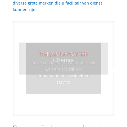
diverse grote merken die u facilitair van dienst
kunnen zijn.
We got the POWER
Advanced Select
Chemie
Beste Loodgieters ontstopper ooit
Een andere kijk op
duurzaamheid, kwaliteit en
service
Info