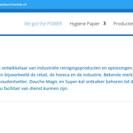
selectchemie.nl
We got the POWER
Hygiene Papier
Producte
ontwikkelaar van industriële reinigingsproducten en oplossingen. 
n bijvoorbeeld de retail, de horeca en de industrie. Bekende merk
koudontvetter, Douche-Magic en Super-kal ontkalker behoren tot de
 facilitair van dienst kunnen zijn.