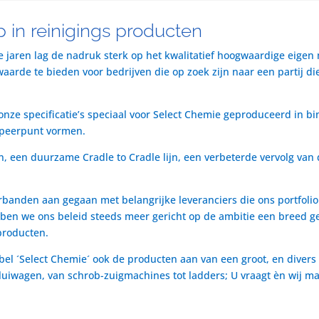
 in reinigings producten
te jaren lag de nadruk sterk op het kwalitatief hoogwaardige eigen
rde te bieden voor bedrijven die op zoek zijn naar een partij die 
nze specificatie’s speciaal voor Select Chemie geproduceerd in bi
speerpunt vormen.
n, een duurzame Cradle to Cradle lijn, een verbeterde vervolg van 
rbanden aan gegaan met belangrijke leveranciers die ons portfol
ben we ons beleid steeds meer gericht op de ambitie een breed ge
producten.
bel ´Select Chemie´ ook de producten aan van een groot, en divers
t luiwagen, van schrob-zuigmachines tot ladders; U vraagt èn wij m