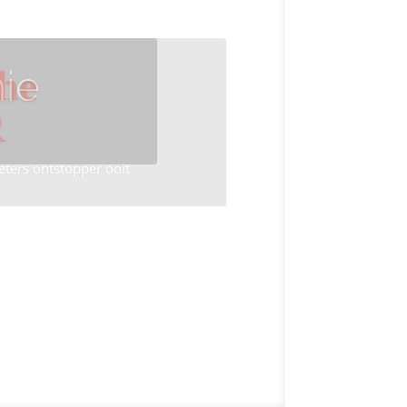
ie
he
R
eters ontstopper ooit