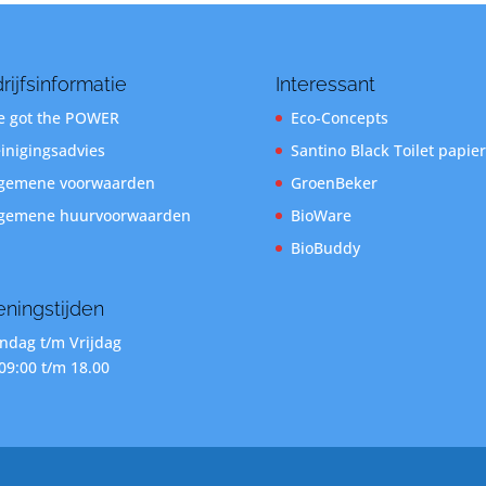
rijfsinformatie
Interessant
 got the POWER
Eco-Concepts
inigingsadvies
Santino Black Toilet papier
gemene voorwaarden
GroenBeker
gemene huurvoorwaarden
BioWare
BioBuddy
ningstijden
dag t/m Vrijdag
09:00 t/m 18.00