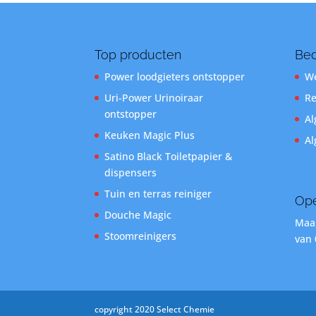
Top producten
Bed
Power loodgieters ontstopper
We
Uri-Power Urinoiraar
Re
ontstopper
Al
Keuken Magic Plus
Al
Satino Black Toiletpapier &
dispensers
Tuin en terras reiniger
Ope
Douche Magic
Maan
Stoomreinigers
van 
copyright 2020 Select Chemie