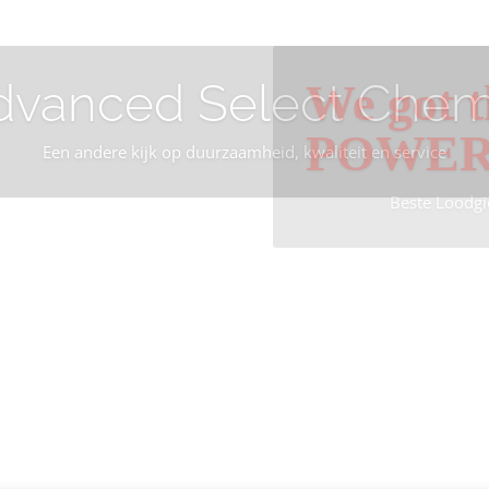
dvanced Select Chem
We got t
POWE
Een andere kijk op duurzaamheid, kwaliteit en service
Beste Loodgi
Info