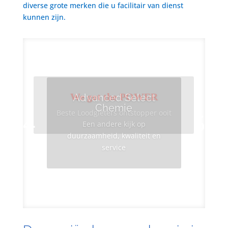
diverse grote merken die u facilitair van dienst
kunnen zijn.
We got the POWER
Advanced Select
Chemie
Beste Loodgieters ontstopper ooit
Een andere kijk op
duurzaamheid, kwaliteit en
service
Info