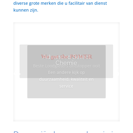
diverse grote merken die u facilitair van dienst
kunnen zijn.
We got the POWER
Advanced Select
Chemie
Beste Loodgieters ontstopper ooit
Een andere kijk op
duurzaamheid, kwaliteit en
service
Info