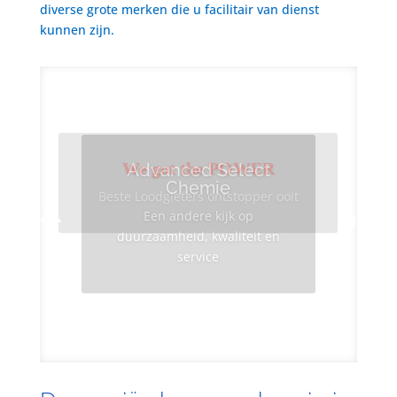
diverse grote merken die u facilitair van dienst
kunnen zijn.
We got the POWER
Advanced Select
Chemie
Beste Loodgieters ontstopper ooit
Een andere kijk op
duurzaamheid, kwaliteit en
service
Info