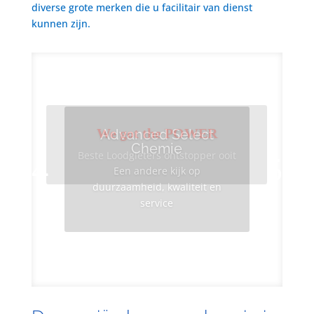
diverse grote merken die u facilitair van dienst
kunnen zijn.
We got the POWER
Advanced Select
Chemie
Beste Loodgieters ontstopper ooit
Een andere kijk op
duurzaamheid, kwaliteit en
service
Info