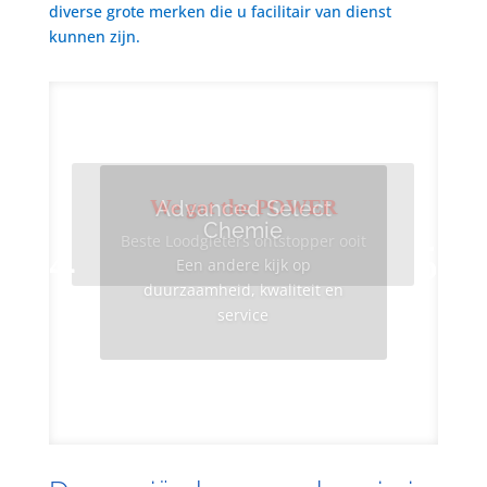
diverse grote merken die u facilitair van dienst
kunnen zijn.
We got the POWER
Advanced Select
Chemie
Beste Loodgieters ontstopper ooit
Een andere kijk op
duurzaamheid, kwaliteit en
service
Info