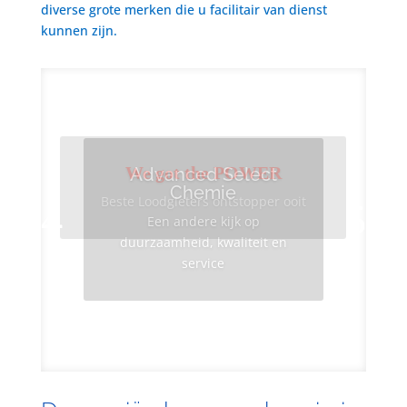
diverse grote merken die u facilitair van dienst
kunnen zijn.
We got the POWER
Advanced Select
Chemie
Beste Loodgieters ontstopper ooit
Een andere kijk op
duurzaamheid, kwaliteit en
service
Info