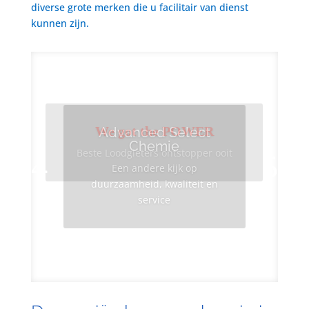
diverse grote merken die u facilitair van dienst
kunnen zijn.
We got the POWER
Advanced Select
Chemie
Beste Loodgieters ontstopper ooit
Een andere kijk op
duurzaamheid, kwaliteit en
service
Info