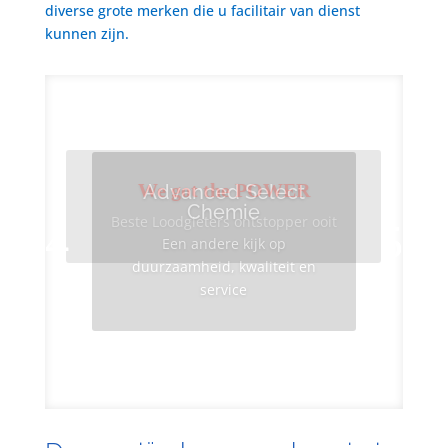
diverse grote merken die u facilitair van dienst
kunnen zijn.
We got the POWER
Advanced Select
Chemie
Beste Loodgieters ontstopper ooit
Een andere kijk op
duurzaamheid, kwaliteit en
service
Info