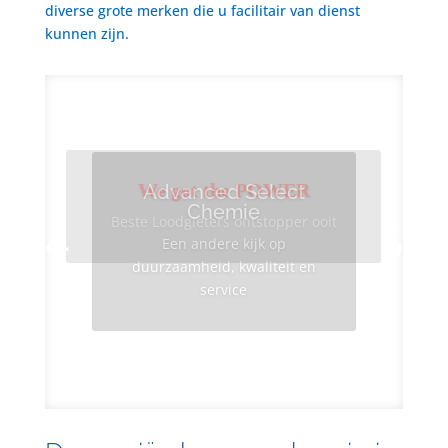
diverse grote merken die u facilitair van dienst
kunnen zijn.
We got the POWER
Advanced Select
Chemie
Beste Loodgieters ontstopper ooit
Een andere kijk op
duurzaamheid, kwaliteit en
service
Info