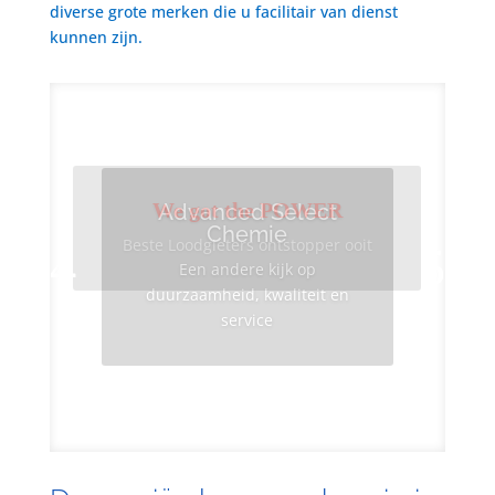
diverse grote merken die u facilitair van dienst
kunnen zijn.
We got the POWER
Advanced Select
Chemie
Beste Loodgieters ontstopper ooit
Een andere kijk op
duurzaamheid, kwaliteit en
service
Info