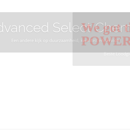
dvanced Select Chem
We got t
POWE
Een andere kijk op duurzaamheid, kwaliteit en service
Beste Loodgi
Info