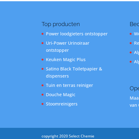
Top producten
Bed
Power loodgieters ontstopper
We
Uri-Power Urinoiraar
Re
ontstopper
Al
Keuken Magic Plus
Al
Satino Black Toiletpapier &
dispensers
Tuin en terras reiniger
Ope
Douche Magic
Maan
Stoomreinigers
van 
copyright 2020 Select Chemie