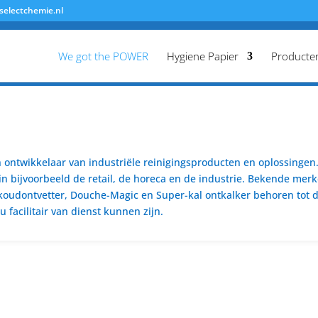
selectchemie.nl
We got the POWER
Hygiene Papier
Producte
ontwikkelaar van industriële reinigingsproducten en oplossingen. 
n bijvoorbeeld de retail, de horeca en de industrie. Bekende merk
koudontvetter, Douche-Magic en Super-kal ontkalker behoren tot de
 facilitair van dienst kunnen zijn.