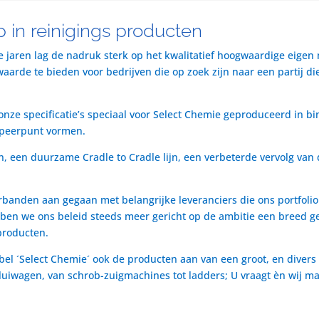
 in reinigings producten
te jaren lag de nadruk sterk op het kwalitatief hoogwaardige eigen
rde te bieden voor bedrijven die op zoek zijn naar een partij die 
nze specificatie’s speciaal voor Select Chemie geproduceerd in bi
speerpunt vormen.
n, een duurzame Cradle to Cradle lijn, een verbeterde vervolg van 
rbanden aan gegaan met belangrijke leveranciers die ons portfol
ben we ons beleid steeds meer gericht op de ambitie een breed ge
producten.
bel ´Select Chemie´ ook de producten aan van een groot, en divers
t luiwagen, van schrob-zuigmachines tot ladders; U vraagt èn wij m