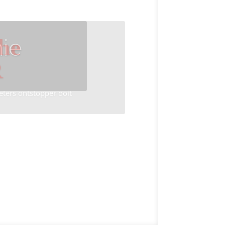
ie
he
R
eters ontstopper ooit