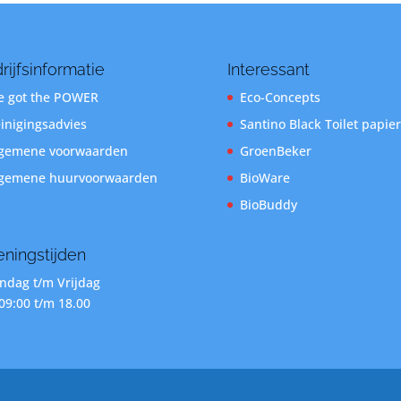
rijfsinformatie
Interessant
 got the POWER
Eco-Concepts
inigingsadvies
Santino Black Toilet papier
gemene voorwaarden
GroenBeker
gemene huurvoorwaarden
BioWare
BioBuddy
ningstijden
dag t/m Vrijdag
09:00 t/m 18.00