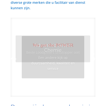
diverse grote merken die u facilitair van dienst
kunnen zijn.
We got the POWER
Advanced Select
Chemie
Beste Loodgieters ontstopper ooit
Een andere kijk op
duurzaamheid, kwaliteit en
service
Info