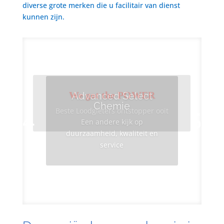
diverse grote merken die u facilitair van dienst
kunnen zijn.
We got the POWER
Advanced Select
Chemie
Beste Loodgieters ontstopper ooit
Een andere kijk op
duurzaamheid, kwaliteit en
service
Info