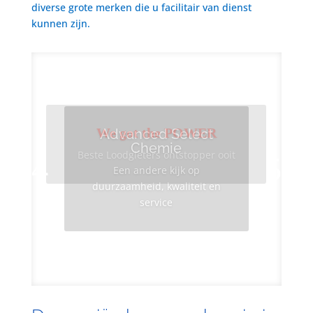
diverse grote merken die u facilitair van dienst
kunnen zijn.
We got the POWER
Advanced Select
Chemie
Beste Loodgieters ontstopper ooit
Een andere kijk op
duurzaamheid, kwaliteit en
service
Info