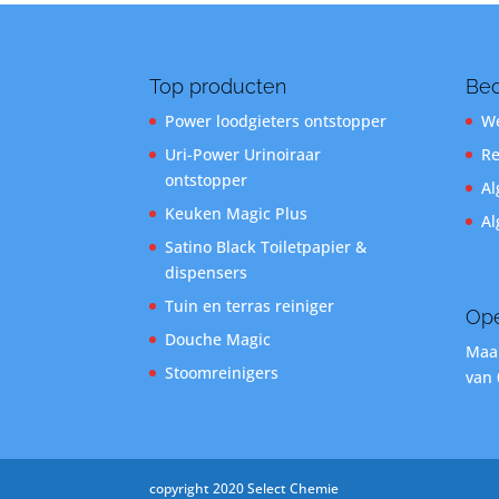
Top producten
Bed
Power loodgieters ontstopper
We
Uri-Power Urinoiraar
Re
ontstopper
Al
Keuken Magic Plus
Al
Satino Black Toiletpapier &
dispensers
Tuin en terras reiniger
Ope
Douche Magic
Maan
Stoomreinigers
van 
copyright 2020 Select Chemie