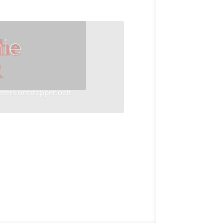
ie
he
R
eters ontstopper ooit