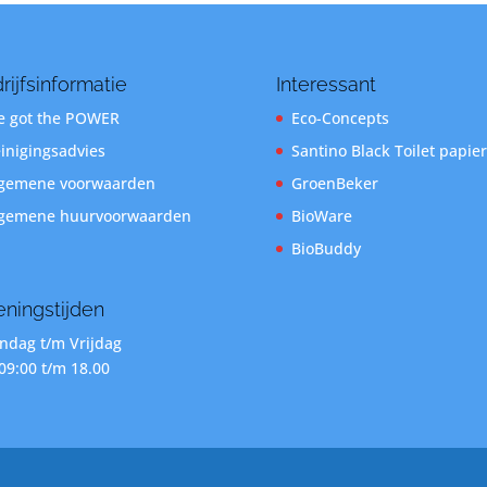
rijfsinformatie
Interessant
 got the POWER
Eco-Concepts
inigingsadvies
Santino Black Toilet papier
gemene voorwaarden
GroenBeker
gemene huurvoorwaarden
BioWare
BioBuddy
ningstijden
dag t/m Vrijdag
09:00 t/m 18.00