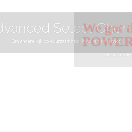
dvanced Select Chem
We got t
POWE
Een andere kijk op duurzaamheid, kwaliteit en service
Beste Loodgi
Info