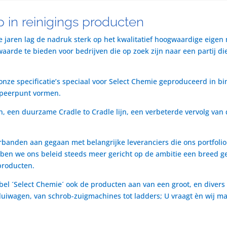
 in reinigings producten
te jaren lag de nadruk sterk op het kwalitatief hoogwaardige eigen
rde te bieden voor bedrijven die op zoek zijn naar een partij die 
nze specificatie’s speciaal voor Select Chemie geproduceerd in bi
speerpunt vormen.
n, een duurzame Cradle to Cradle lijn, een verbeterde vervolg van 
rbanden aan gegaan met belangrijke leveranciers die ons portfol
ben we ons beleid steeds meer gericht op de ambitie een breed ge
producten.
bel ´Select Chemie´ ook de producten aan van een groot, en divers
t luiwagen, van schrob-zuigmachines tot ladders; U vraagt èn wij m