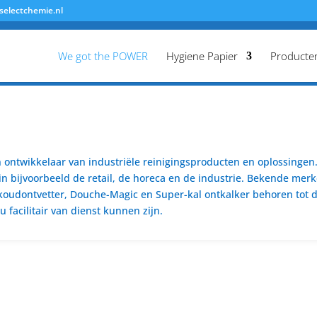
selectchemie.nl
We got the POWER
Hygiene Papier
Producte
ontwikkelaar van industriële reinigingsproducten en oplossingen. 
n bijvoorbeeld de retail, de horeca en de industrie. Bekende merk
koudontvetter, Douche-Magic en Super-kal ontkalker behoren tot de
 facilitair van dienst kunnen zijn.